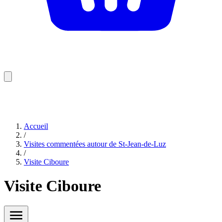
Accueil
/
Visites commentées autour de St-Jean-de-Luz
/
Visite Ciboure
Visite Ciboure