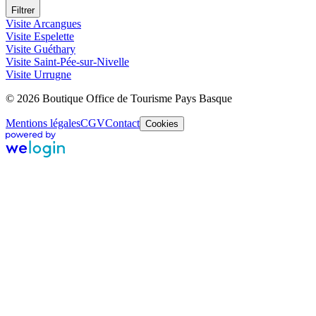
Filtrer
Visite Arcangues
Visite Espelette
Visite Guéthary
Visite Saint-Pée-sur-Nivelle
Visite Urrugne
© 2026 Boutique Office de Tourisme Pays Basque
Mentions légales
CGV
Contact
Cookies