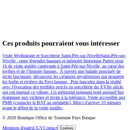
Ces produits pourraient vous intéresser
Visite Mythologie et Sorcellerie Saint-Pée-sur-Nivelle
Saint-Pée-sur-
Nivelle : entre légendes basques et mémoire historique Partez pour
1h de visite guidée captivante à Saint-Pée-sur-Nivelle, au cœur des
mythes et de l’histoire basque. À travers une balade ponctuée de
récits fascinants, découvrez les créatures mystérieuses qui peuplent
les forêts et rivières du Pays basque. Puis basculez dans la réalité
avec l'évocation des terribles procès en sorcellerie du XVIIe siècle,
qui ont marqué ce village. Un mémorial poignant rend aujourd’hui
hommage aux victimes et invite à la tolérance. Visite accessible aux
PMR (contacter le BAT au préalable). Merci d'arriver 10 minutes
avant le début de la visite guidée.
© 2026 Boutique Office de Tourisme Pays Basque
Mentions légales
CGV
Contact
Cookies