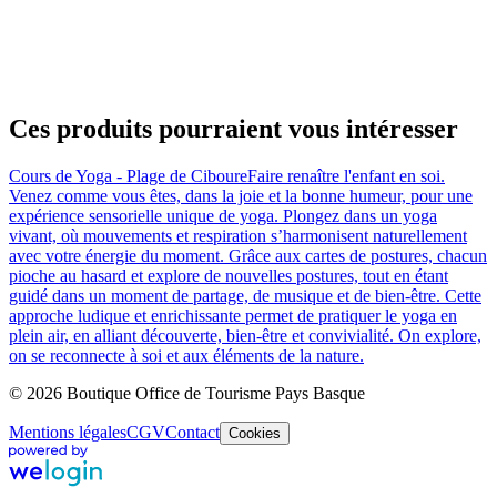
Ces produits pourraient vous intéresser
Cours de Yoga - Plage de Ciboure
Faire renaître l'enfant en soi.
Venez comme vous êtes, dans la joie et la bonne humeur, pour une
expérience sensorielle unique de yoga. Plongez dans un yoga
vivant, où mouvements et respiration s’harmonisent naturellement
avec votre énergie du moment. Grâce aux cartes de postures, chacun
pioche au hasard et explore de nouvelles postures, tout en étant
guidé dans un moment de partage, de musique et de bien-être. Cette
approche ludique et enrichissante permet de pratiquer le yoga en
plein air, en alliant découverte, bien-être et convivialité. On explore,
on se reconnecte à soi et aux éléments de la nature.
© 2026 Boutique Office de Tourisme Pays Basque
Mentions légales
CGV
Contact
Cookies