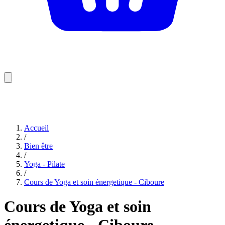
Accueil
/
Bien être
/
Yoga - Pilate
/
Cours de Yoga et soin énergetique - Ciboure
Cours de Yoga et soin