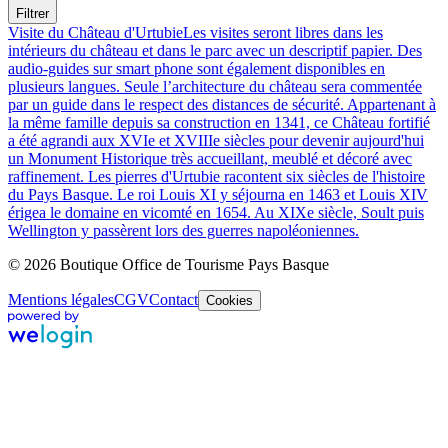
Filtrer
Visite du Château d'Urtubie
Les visites seront libres dans les
intérieurs du château et dans le parc avec un descriptif papier. Des
audio-guides sur smart phone sont également disponibles en
plusieurs langues. Seule l’architecture du château sera commentée
par un guide dans le respect des distances de sécurité. Appartenant à
la même famille depuis sa construction en 1341, ce Château fortifié
a été agrandi aux XVIe et XVIIIe siècles pour devenir aujourd'hui
un Monument Historique très accueillant, meublé et décoré avec
raffinement. Les pierres d'Urtubie racontent six siècles de l'histoire
du Pays Basque. Le roi Louis XI y séjourna en 1463 et Louis XIV
érigea le domaine en vicomté en 1654. Au XIXe siècle, Soult puis
Wellington y passèrent lors des guerres napoléoniennes.
© 2026 Boutique Office de Tourisme Pays Basque
Mentions légales
CGV
Contact
Cookies