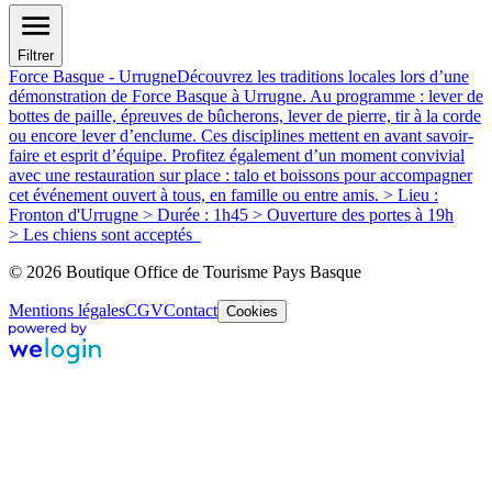
Filtrer
Force Basque - Urrugne
Découvrez les traditions locales lors d’une
démonstration de Force Basque à Urrugne. Au programme : lever de
bottes de paille, épreuves de bûcherons, lever de pierre, tir à la corde
ou encore lever d’enclume. Ces disciplines mettent en avant savoir-
faire et esprit d’équipe. Profitez également d’un moment convivial
avec une restauration sur place : talo et boissons pour accompagner
cet événement ouvert à tous, en famille ou entre amis. > Lieu :
Fronton d'Urrugne > Durée : 1h45 > Ouverture des portes à 19h
> Les chiens sont acceptés
© 2026 Boutique Office de Tourisme Pays Basque
Mentions légales
CGV
Contact
Cookies