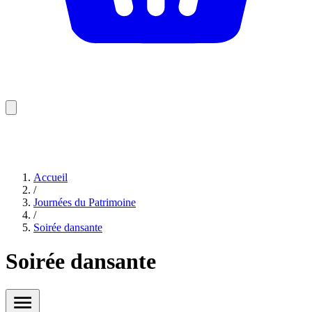
Accueil
/
Journées du Patrimoine
/
Soirée dansante
Soirée dansante