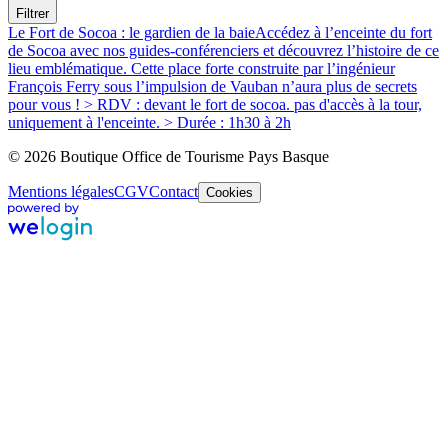
Filtrer
Le Fort de Socoa : le gardien de la baie
Accédez à l’enceinte du fort
de Socoa avec nos guides-conférenciers et découvrez l’histoire de ce
lieu emblématique. Cette place forte construite par l’ingénieur
François Ferry sous l’impulsion de Vauban n’aura plus de secrets
pour vous ! > RDV : devant le fort de socoa. pas d'accès à la tour,
uniquement à l'enceinte. > Durée : 1h30 à 2h
© 2026 Boutique Office de Tourisme Pays Basque
Mentions légales
CGV
Contact
Cookies