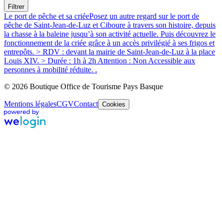
Filtrer
Le port de pêche et sa criée
Posez un autre regard sur le port de
pêche de Saint-Jean-de-Luz et Ciboure à travers son histoire, depuis
la chasse à la baleine jusqu’à son activité actuelle. Puis découvrez le
fonctionnement de la criée grâce à un accès privilégié à ses frigos et
entrepôts. > RDV : devant la mairie de Saint-Jean-de-Luz à la place
Louis XIV. > Durée : 1h à 2h Attention : Non Accessible aux
personnes à mobilité réduite. .
© 2026 Boutique Office de Tourisme Pays Basque
Mentions légales
CGV
Contact
Cookies