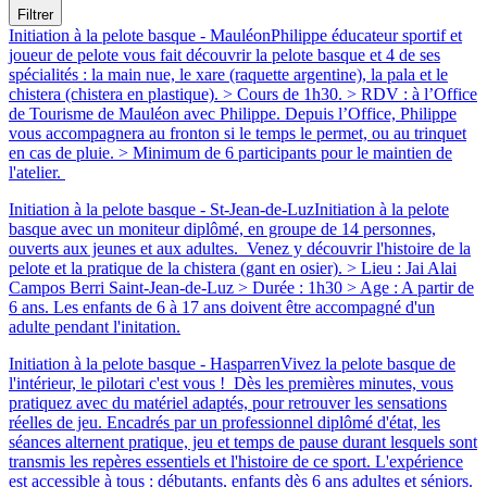
Filtrer
Initiation à la pelote basque - Mauléon
Philippe éducateur sportif et
joueur de pelote vous fait découvrir la pelote basque et 4 de ses
spécialités : la main nue, le xare (raquette argentine), la pala et le
chistera (chistera en plastique). > Cours de 1h30. > RDV : à l’Office
de Tourisme de Mauléon avec Philippe. Depuis l’Office, Philippe
vous accompagnera au fronton si le temps le permet, ou au trinquet
en cas de pluie. > Minimum de 6 participants pour le maintien de
l'atelier.
Initiation à la pelote basque - St-Jean-de-Luz
Initiation à la pelote
basque avec un moniteur diplômé, en groupe de 14 personnes,
ouverts aux jeunes et aux adultes. Venez y découvrir l'histoire de la
pelote et la pratique de la chistera (gant en osier). > Lieu : Jai Alai
Campos Berri Saint-Jean-de-Luz > Durée : 1h30 > Age : A partir de
6 ans. Les enfants de 6 à 17 ans doivent être accompagné d'un
adulte pendant l'initation.
Initiation à la pelote basque - Hasparren
Vivez la pelote basque de
l'intérieur, le pilotari c'est vous ! Dès les premières minutes, vous
pratiquez avec du matériel adaptés, pour retrouver les sensations
réelles de jeu. Encadrés par un professionnel diplômé d'état, les
séances alternent pratique, jeu et temps de pause durant lesquels sont
transmis les repères essentiels et l'histoire de ce sport. L'expérience
est accessible à tous : débutants, enfants dès 6 ans adultes et séniors.