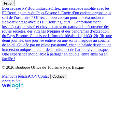
Filtrer
Bon cadeau PP Bourlingueurs
Offrez une escapade insolite avec les
PP Bourlingueurs du Pays Basque ! Envie d’un cadeau original qui
sort de l’ordinaire ? Offrez un bon cadeau pour une excursion en
side-car vintage avec les PP Bourlingueurs ! Confortablement
installé, casque vissé et cheveux au vent, partez à la découverte des
routes secrètes, des villages typiques et des panoramas d’exception
du Pays Basque. Choisissez la formule idéale : 1h, 1h30, 2h, 3h, une
demi-journée, une journée entière ou une sortie magique au coucher
de soleil. Guidée par un pilote passionné, chaque balade devient une
immersion unique au cœur de la culture et de l’art de vivre basque.
Une expérience inoubliable à partager en couple, entre amis ou en
famille !
© 2026 Boutique Office de Tourisme Pays Basque
Mentions légales
CGV
Contact
Cookies