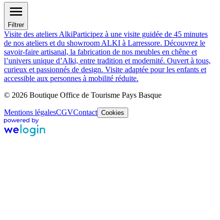
Filtrer
Visite des ateliers Alki
Participez à une visite guidée de 45 minutes
de nos ateliers et du showroom ALKI à Larressore. Découvrez le
savoir-faire artisanal, la fabrication de nos meubles en chêne et
l’univers unique d’Alki, entre tradition et modernité. Ouvert à tous,
curieux et passionnés de design. Visite adaptée pour les enfants et
accessible aux personnes à mobilité réduite.
© 2026 Boutique Office de Tourisme Pays Basque
Mentions légales
CGV
Contact
Cookies