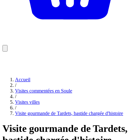
Accueil
/
Visites commentées en Soule
/
Visites villes
/
Visite gourmande de Tardets, bastide chargée d'histoire
Visite gourmande de Tardets,