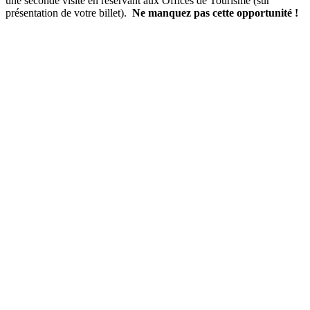
une seconde visite en réservant aux Offices de Tourisme (sur
présentation de votre billet).
Ne manquez pas cette opportunité !