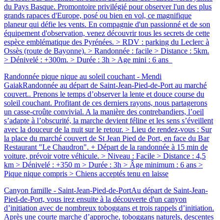
du Pays Basque. Promontoire privilégié pour observer l'un des plus
grands rapaces d'Europe, posé ou bien en vol, ce magnifique
planeur qui défie les vents. En compagnie d'un passionné et de son
équipement d'observation, venez découvrir tous les secrets de cette
espèce emblématique des Pyrénées. > RDV : parking du Leclerc à
Ossès (route de Bayonne). > Randonnée : facile > Distance : 5km.
> Dénivelé : +300m. > Durée : 3h > Age mini : 6 ans
Randonnée pique nique au soleil couchant - Mendi
Gaiak
Randonnée au départ de Saint-Jean-Pied-de-Port au marché
couvert.. Prenons le temps d’observer la lente et douce course du
soleil couchant. Profitant de ces derniers rayons, nous partagerons
un casse-croûte convivial. A la manière des contrebandiers, l’oeil
s’adapte à l’obscurité, la marche devient féline et les sens s’éveillent
avec la douceur de la nuit sur le retour. > Lieu de rendez-vous : Sur
la place du marché couvert de St Jean Pied de Port, en face du Bar
Restaurant "Le Chaudron". + Départ de la randonnée à 15 min de
voiture, prévoir votre véhicule. > Niveau : Facile > Distance : 4,5
km > Dénivelé : +350 m > Durée : 3h > Âge minimum : 6 ans >
Pique nique compris > Chiens acceptés tenu en laisse
Canyon famille - Saint-Jean-Pied-de-Port
Au départ de Saint-Jean-
Pied-de-Port, vous irez ensuite à la découverte d'un canyon
d’initiation avec de nombreux toboggans et trois rappels d’initiation.
Après une courte marche d’approche, toboggans naturels, descentes