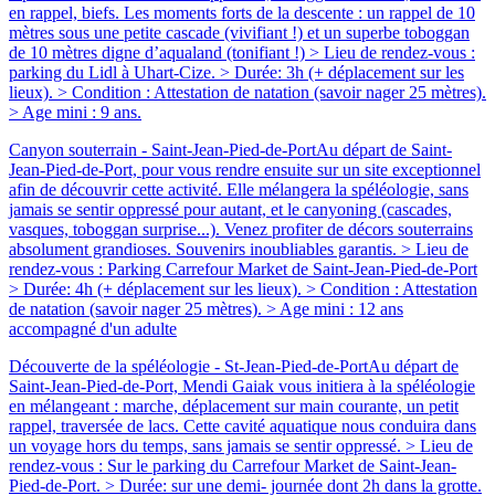
en rappel, biefs. Les moments forts de la descente : un rappel de 10
mètres sous une petite cascade (vivifiant !) et un superbe toboggan
de 10 mètres digne d’aqualand (tonifiant !) > Lieu de rendez-vous :
parking du Lidl à Uhart-Cize. > Durée: 3h (+ déplacement sur les
lieux). > Condition : Attestation de natation (savoir nager 25 mètres).
> Age mini : 9 ans.
Canyon souterrain - Saint-Jean-Pied-de-Port
Au départ de Saint-
Jean-Pied-de-Port, pour vous rendre ensuite sur un site exceptionnel
afin de découvrir cette activité. Elle mélangera la spéléologie, sans
jamais se sentir oppressé pour autant, et le canyoning (cascades,
vasques, toboggan surprise...). Venez profiter de décors souterrains
absolument grandioses. Souvenirs inoubliables garantis. > Lieu de
rendez-vous : Parking Carrefour Market de Saint-Jean-Pied-de-Port
> Durée: 4h (+ déplacement sur les lieux). > Condition : Attestation
de natation (savoir nager 25 mètres). > Age mini : 12 ans
accompagné d'un adulte
Découverte de la spéléologie - St-Jean-Pied-de-Port
Au départ de
Saint-Jean-Pied-de-Port, Mendi Gaiak vous initiera à la spéléologie
en mélangeant : marche, déplacement sur main courante, un petit
rappel, traversée de lacs. Cette cavité aquatique nous conduira dans
un voyage hors du temps, sans jamais se sentir oppressé. > Lieu de
rendez-vous : Sur le parking du Carrefour Market de Saint-Jean-
Pied-de-Port. > Durée: sur une demi- journée dont 2h dans la grotte.