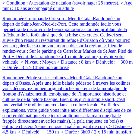
> Condition : Attestation de natation (savoir nager 25 mètres). > Age
mini : 10 ans accompagné d'un adulte
Randonnée Gourmande Orisson - Mendi Gaiak
Randonnée au
départ de Saint-Jean-Pied-de-Port. Cette randonnée facile vous
permettra de découvrir de beaux panoramas tout en profitant de la
fraîcheur de la forêt ainsi que de la brise des crêtes. Celle-ci sera
suivie d'un repas au restaurant du refuge d'Orisson où vous pourrez
vous régaler face à une vue imprenable sur la région. > Lieu de
rendez-vous : Sur le parking de Carrefour Market de St Jean Pied de
Port + Départ de la randonnée à 15 min de voiture, prévoir votre
véhicule. > Niveau : Moyen > Distance : 8 km > Dénivelé : + 300 m
> Durée : 3 h > Chien non autorisé
Randonnée Pelote sur les collines - Mendi Gaiak
Randonnée au
départ d'Ossès. Après une jolie balade pédestre à travers les collines,
vous découvrez un lieu original niché au cœur de la montagne : le
fronton d'Ahaizemendi, témoignage de l’importance historique et
culturelle de la pelote basque. Bien plus qu’un simple sport, c’est
une véritable tradition ancrée dans la culture locale. Au fil des
explications, votre guide vous initie aux différentes disciplines de ce
sport emblématique et de jeux traditionnels : la main nue (balle
frappée directement avec les mains), la pala (raquette en bois) et
enfin, le chistera (panier en osier fixé à un gant de cuir). > Distance :
4,5 km > Dénivelé : + 150 m > Durée : 3h00 ( 2 x 15 min transfert