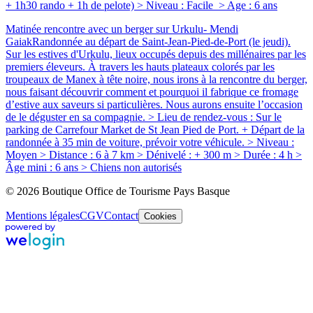
+ 1h30 rando + 1h de pelote) > Niveau : Facile > Age : 6 ans
Matinée rencontre avec un berger sur Urkulu- Mendi
Gaiak
Randonnée au départ de Saint-Jean-Pied-de-Port (le jeudi).
Sur les estives d'Urkulu, lieux occupés depuis des millénaires par les
premiers éleveurs. À travers les hauts plateaux colorés par les
troupeaux de Manex à tête noire, nous irons à la rencontre du berger,
nous faisant découvrir comment et pourquoi il fabrique ce fromage
d’estive aux saveurs si particulières. Nous aurons ensuite l’occasion
de le déguster en sa compagnie. > Lieu de rendez-vous : Sur le
parking de Carrefour Market de St Jean Pied de Port. + Départ de la
randonnée à 35 min de voiture, prévoir votre véhicule. > Niveau :
Moyen > Distance : 6 à 7 km > Dénivelé : + 300 m > Durée : 4 h >
Âge mini : 6 ans > Chiens non autorisés
© 2026 Boutique Office de Tourisme Pays Basque
Mentions légales
CGV
Contact
Cookies