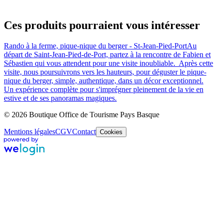
Ces produits pourraient vous intéresser
Rando à la ferme, pique-nique du berger - St-Jean-Pied-Port
Au
départ de Saint-Jean-Pied-de-Port, partez à la rencontre de Fabien et
Sébastien qui vous attendent pour une visite inoubliable. Après cette
visite, nous poursuivrons vers les hauteurs, pour déguster le pique-
nique du berger, simple, authentique, dans un décor exceptionnel.
Un expérience complète pour s'imprégner pleinement de la vie en
estive et de ses panoramas magiques.
© 2026 Boutique Office de Tourisme Pays Basque
Mentions légales
CGV
Contact
Cookies