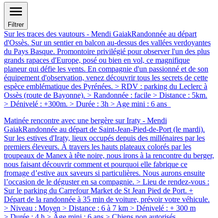
Filtrer
Sur les traces des vautours - Mendi Gaiak
Randonnée au départ
d'Ossès. Sur un sentier en balcon au-dessus des vallées verdoyantes
du Pays Basque. Promontoire privilégié pour observer l'un des plus
grands rapaces d'Europe, posé ou bien en vol, ce magnifique
planeur qui défie les vents. En compagnie d'un passionné et de son
équipement d'observation, venez découvrir tous les secrets de cette
espèce emblématique des Pyrénées. > RDV : parking du Leclerc à
Ossès (route de Bayonne). > Randonnée : facile > Distance : 5km.
> Dénivelé : +300m. > Durée : 3h > Age mini : 6 ans
Matinée rencontre avec une bergère sur Iraty - Mendi
Gaiak
Randonnée au départ de Saint-Jean-Pied-de-Port (le mardi).
Sur les estives d'Iraty, lieux occupés depuis des millénaires par les
premiers éleveurs. À travers les hauts plateaux colorés par les
troupeaux de Manex à tête noire, nous irons à la rencontre du berger,
nous faisant découvrir comment et pourquoi elle fabrique ce
fromage d’estive aux saveurs si particulières. Nous aurons ensuite
l’occasion de le déguster en sa compagnie. > Lieu de rendez-vous :
Sur le parking du Carrefour Market de St Jean Pied de Port. +
Départ de la randonnée à 35 min de voiture, prévoir votre véhicule.
> Niveau : Moyen > Distance : 6 à 7 km > Dénivelé : + 300 m
> Durée : 4 h > Âge mini : 6 ans > Chiens non autorisés