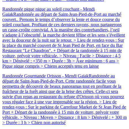
Randonnée pique nique au soleil couchant - Mendi
Gaiak
Randonnée au départ de Saint-Jean-Pied-de-Port au marché
couvert.. Prenons le temps d’observer la lente et douce course du
soleil couchant. Profitant de ces derniers rayons, nous partagerons
un casse-croûte convivial. A la manière des contrebandiers, l’oeil
s’adapte à l’obscurité, la marche devient féline et les sens s’éveillent
avec la douceur de la nuit sur le retour. > Lieu de rendez-vous : Sur
la place du marché couvert de St Jean Pied de Port, en face du Bar
Restaurant "Le Chaudron". + Départ de la randonnée à 15 min de
voiture, prévoir votre véhicule. > Niveau : Facile > Distance : 4,5
km > Dénivelé : +350 m > Durée : 3h > Âge minimum : 6 ans >
Pique nique compris > Chiens acceptés tenu en laisse
Randonnée Gourmande Orisson - Mendi Gaiak
Randonnée au
départ de Saint-Jean-Pied-de-Port. Cette randonnée facile vous
permettra de découvrir de beaux panoramas tout en profitant de la
fraîcheur de la forêt ainsi que de la brise des crêtes. Celle-ci sera
suivie d'un repas au restaurant du refuge d'Orisson où vous pourrez
vous régaler face à une vue imprenable sur la région. > Lieu de
rendez-vous : Sur le parking de Carrefour Market de St Jean Pied de
Port + Départ de la randonnée à 15 min de voiture, prévoir votre
véhicule. > Niveau : Moyen > Distance : 8 km > Dénivelé : + 300 m
> Durée : 3 h > Chien non autorisé