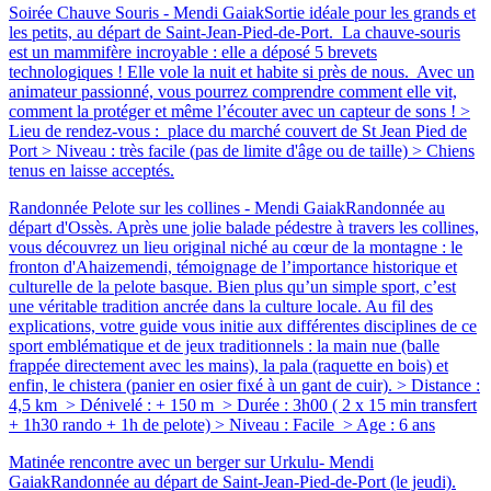
Soirée Chauve Souris - Mendi Gaiak
Sortie idéale pour les grands et
les petits, au départ de Saint-Jean-Pied-de-Port. La chauve-souris
est un mammifère incroyable : elle a déposé 5 brevets
technologiques ! Elle vole la nuit et habite si près de nous. Avec un
animateur passionné, vous pourrez comprendre comment elle vit,
comment la protéger et même l’écouter avec un capteur de sons ! >
Lieu de rendez-vous : place du marché couvert de St Jean Pied de
Port > Niveau : très facile (pas de limite d'âge ou de taille) > Chiens
tenus en laisse acceptés.
Randonnée Pelote sur les collines - Mendi Gaiak
Randonnée au
départ d'Ossès. Après une jolie balade pédestre à travers les collines,
vous découvrez un lieu original niché au cœur de la montagne : le
fronton d'Ahaizemendi, témoignage de l’importance historique et
culturelle de la pelote basque. Bien plus qu’un simple sport, c’est
une véritable tradition ancrée dans la culture locale. Au fil des
explications, votre guide vous initie aux différentes disciplines de ce
sport emblématique et de jeux traditionnels : la main nue (balle
frappée directement avec les mains), la pala (raquette en bois) et
enfin, le chistera (panier en osier fixé à un gant de cuir). > Distance :
4,5 km > Dénivelé : + 150 m > Durée : 3h00 ( 2 x 15 min transfert
+ 1h30 rando + 1h de pelote) > Niveau : Facile > Age : 6 ans
Matinée rencontre avec un berger sur Urkulu- Mendi
Gaiak
Randonnée au départ de Saint-Jean-Pied-de-Port (le jeudi).