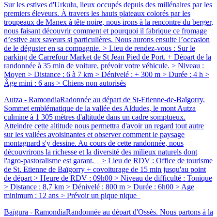
Sur les estives d'Urkulu, lieux occupés depuis des millénaires par les
premiers éleveurs. À travers les hauts plateaux colorés par les
troupeaux de Manex à tête noire, nous irons à la rencontre du berger,
nous faisant découvrir comment et pourquoi il fabrique ce fromage
d’estive aux saveurs si particulières. Nous aurons ensuite l’occasion
de le déguster en sa compagnie. > Lieu de rendez-vous : Sur le
parking de Carrefour Market de St Jean Pied de Port. + Départ de la
randonnée à 35 min de voiture, prévoir votre véhicule. > Niveau :
Moyen > Distance : 6 à 7 km > Dénivelé : + 300 m > Durée : 4 h >
Âge mini : 6 ans > Chiens non autorisés
Autza - Ramondia
Radonnée au départ de St-Etienne-de-Baïgorry.
Sommet emblématique de la vallée des Aldudes, le mont Autza
culmine à 1 305 mètres d'altitude dans un cadre somptueux.
Atteindre cette altitude nous permettra d'avoir un regard tout autre
sur les vallées avoisinantes et observer comment le paysage
montagnard s'y dessine. Au cours de cette randonnée, nous
découvrirons la richesse et la diversité des milieux naturels dont
l'agro-pastoralisme est garant. > Lieu de RDV : Office de tourisme
de St. Etienne de Baïgorry + covoiturage de 15 min jusqu'au point
de départ > Heure de RDV : 09h00 > Niveau de difficulté : Tonique
> Distance : 8,7 km > Dénivelé : 800 m > Durée : 6h00 > Age
minimum : 12 ans > Prévoir un pique nique
Baïgura - Ramondia
Randonnée au départ d'Ossès. Nous partons à la