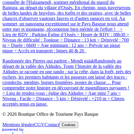
conquête de l'Halzamendi, sommet méridional du massif du
Baigura, au départ du village d'Ossès. En chemin, nous traverserons
de belles landes de bruyères, des forêts et des prairies, avec de belles
chances d'observer vautours fauves et d'autres rapaces en vol. Au
sommet, un panorama exceptionnel sur le Pays Basque nous attend
entre mer et montagne, récompense bien méritée de l'effort ! >
Lieu de RDV : Parking Église d’Ossès > Heure de RDV : 08h30 >
Niveau de difficulté : Tonique > Distance : 13 km > Dénivelé : 700
m > Durée : 6h00 > Age minimum : 12 ans > Prévoir un pique
nique > Accès en transport : lignes 40 & 26
Randonnée des Pierres qui parlent - Mendi gaiak
Randonnée au
départ de la vallée des Aldudes. Toute l’histoire de la vallée des
Aldudes se raconte en une rando : sur la crête, dans la forêt, près des
rochers, les premiers habitants et les passeurs ont laissé des traces :
cromlechs, menhirs, bornes frontières, postes de chasse… Pour
comprendre notre histoire en découvrant de magnifiques paysages !
> Lieu de rendez-vous : église des Aldudes > Age mini 7 ans >
Niveau : Facile > Distance : 5 km > Dénivelé : +210 m > Chiens
acceptés tenus en laisse.
© 2026 Boutique Office de Tourisme Pays Basque
Mentions légales
CGV
Contact
Cookies